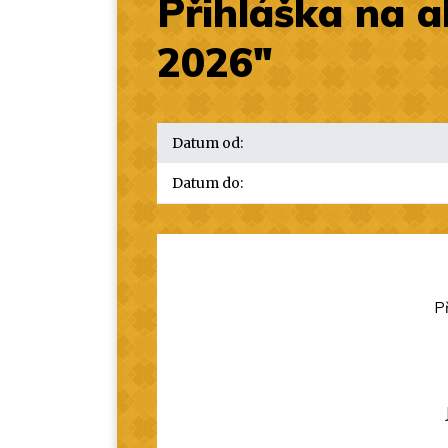
Přihláška na ak
2026"
Datum od:
Datum do:
Př