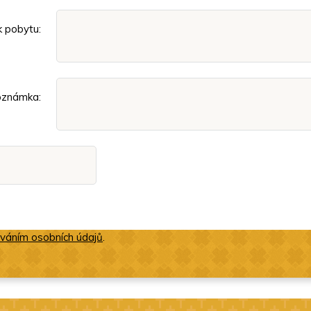
k pobytu:
známka:
ováním osobních údajů
.