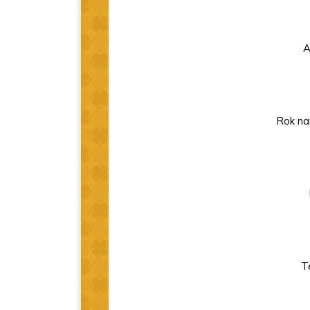
A
Rok na
T