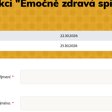
ci "Emočně zdravá spiri
22.10.2026
25.10.2026
íjmení:
Jméno: