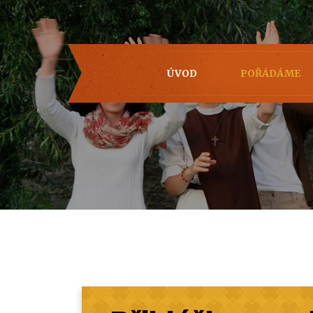
ÚVOD
POŘÁDÁME