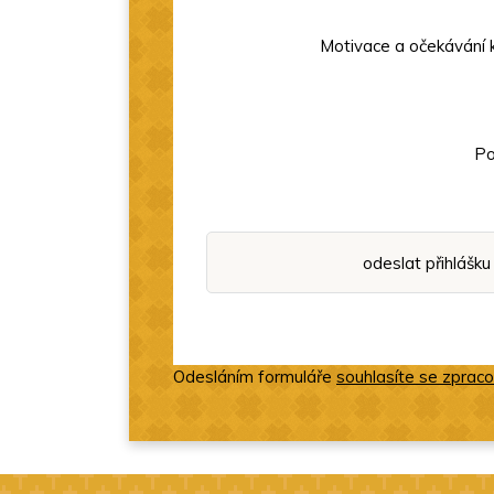
Motivace a očekávání 
Po
Odesláním formuláře
souhlasíte se zprac